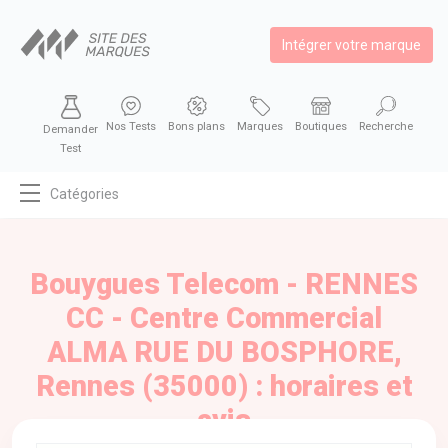
Intégrer votre marque
Nos Tests
Bons plans
Marques
Boutiques
Recherche
Demander
Test
Catégories
MODE
BEAUTÉ
Bouygues Telecom - RENNES
BIEN MANGER
CC - Centre Commercial
SE DIVERTIR
ALMA RUE DU BOSPHORE,
HIGH-TECH
Rennes (35000) : horaires et
BIEN CHEZ SOI
avis
AUTOMOBILE