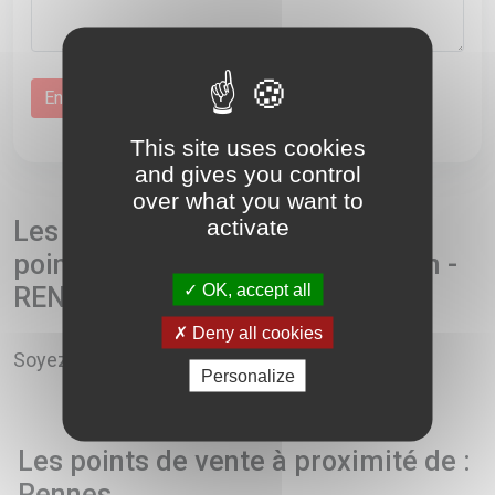
This site uses cookies
and gives you control
over what you want to
activate
Les avis et commentaires sur le
point de vente Bouygues Telecom -
OK, accept all
RENNES CC
0
Deny all cookies
Soyez le premier à écrire un commentaire!
Personalize
Les points de vente à proximité de :
Rennes