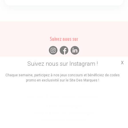
Suivez nous sur
X
Suivez nous sur Instagram !
Trouvez des
Chaque semaine, participez à nos jeux concours et bénéficiez de codes
promo en exclusivité sur le Site Des Marques !
Promos
Marques
Boutiques
Vous êtes le propriétaire d'une marque ?
Créer une marque
Mettre à jour une fiche marque
Faire tester un produit