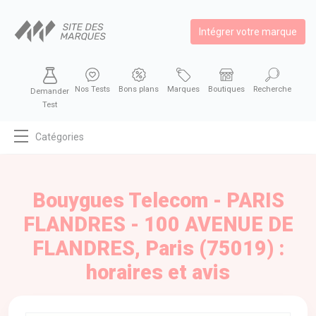
Intégrer votre marque
Nos Tests
Bons plans
Marques
Boutiques
Recherche
Demander
Test
Catégories
MODE
BEAUTÉ
Bouygues Telecom - PARIS
BIEN MANGER
FLANDRES - 100 AVENUE DE
SE DIVERTIR
FLANDRES, Paris (75019) :
HIGH-TECH
horaires et avis
BIEN CHEZ SOI
AUTOMOBILE