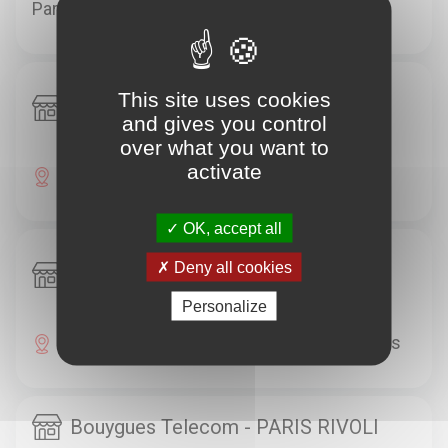
Paris
Bouygues Telecom - PARIS
This site uses cookies
COSSONNERIE
and gives you control
over what you want to
activate
10 RUE DE LA COSSONNERIE 75001 Paris
OK, accept all
Bouygues Telecom - PARIS FORUM
Deny all cookies
DES HALLES
Personalize
FORUM NIV -3 48 R LA BOUCLE 75001 Paris
Bouygues Telecom - PARIS RIVOLI