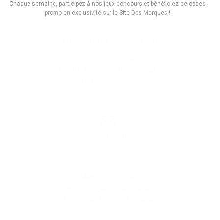
Chaque semaine, participez à nos jeux concours et bénéficiez de codes
promo en exclusivité sur le Site Des Marques !
Promos
Marques
Boutiques
Vous êtes le propriétaire d'une marque ?
Créer une marque
Mettre à jour une fiche marque
Faire tester un produit
Newsletter
Inscription
Informations
Mentions légales
Conditions générales de vente
Politique de confidentialité