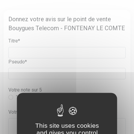
Donnez votre avis sur le point de vente
Bouygues Telecom - FONTENAY LE COMTE
Titre*
Pseudo*
Votre note sur 5
1
2
3
4
5
Votre commentaire*
This site uses cookies
and gives you control