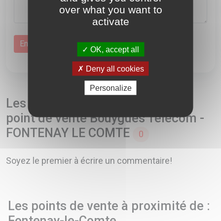
over what you want to
activate
OK, accept all
Deny all cookies
Personalize
Les avis et commentaires sur le
point de vente Bouygues Telecom -
FONTENAY LE COMTE
0
Soyez le premier à écrire un commentaire!
Les points de vente à proximité de :
Fontenay-le-Comte