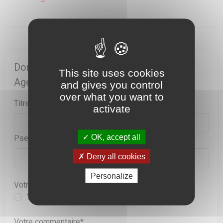
Donnez votre avis sur le point de vente
This site uses cookies
Agence Epinal
and gives you control
over what you want to
Titre*
activate
OK, accept all
Pseudo*
Deny all cookies
Personalize
Votre note sur 5
1
2
3
4
5
Votre commentaire*