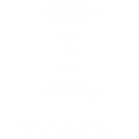
Créer une marque
Mettre à jour une fiche marque
Faire tester un produit
Newsletter
Inscription
Informations
Mentions légales
Conditions générales de vente
Politique de confidentialité
sitedesmarques.com© - 2004 - 2026 - Tous droit résevés -
Partenaires :
Services client pro
|
A6Telecom