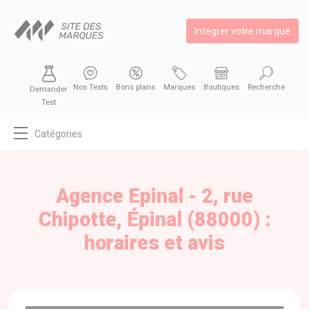
Intégrer votre marque
Nos Tests
Bons plans
Marques
Boutiques
Recherche
Demander
Test
Catégories
MODE
BEAUTÉ
Agence Epinal - 2, rue
BIEN MANGER
Chipotte, Épinal (88000) :
SE DIVERTIR
horaires et avis
HIGH-TECH
BIEN CHEZ SOI
AUTOMOBILE