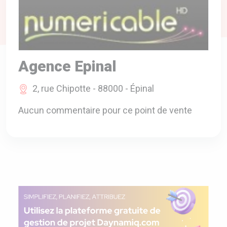
A VOTRE SERVICE
BIO & ENVIRONNEMENT
ENTREPRISE
Agence Epinal
ANIMAUX
CATALOGUES
2, rue Chipotte - 88000 - Épinal
Aucun commentaire pour ce point de vente