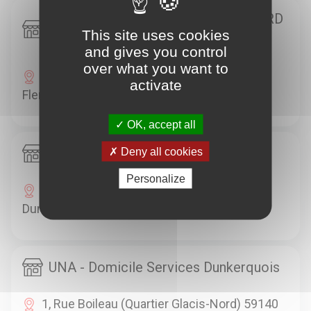
UNA - MUTUALITE FRANCAISE NORD
This site uses cookies
- SSIAD
and gives you control
over what you want to
ZONE DU PAEC DES PRES LORIBES 59128
activate
Flers-En-Escrebieux
OK, accept all
UNA - CCAS
Deny all cookies
Personalize
10 & 14 Rue De La Maurienne 59140
Dunkerque
UNA - Domicile Services Dunkerquois
1, Rue Boileau (Quartier Glacis-Nord) 59140