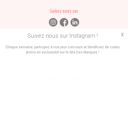
Suivez nous sur
X
Suivez nous sur Instagram !
Trouvez des
Chaque semaine, participez à nos jeux concours et bénéficiez de codes
promo en exclusivité sur le Site Des Marques !
Promos
Marques
Boutiques
Vous êtes le propriétaire d'une marque ?
Créer une marque
Mettre à jour une fiche marque
Faire tester un produit
Newsletter
Inscription