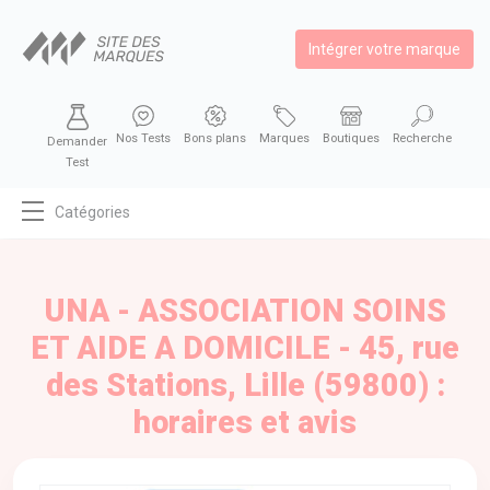
Intégrer votre marque
Nos Tests
Bons plans
Marques
Boutiques
Recherche
Demander
Test
Catégories
MODE
BEAUTÉ
UNA - ASSOCIATION SOINS
BIEN MANGER
ET AIDE A DOMICILE - 45, rue
SE DIVERTIR
des Stations, Lille (59800) :
HIGH-TECH
horaires et avis
BIEN CHEZ SOI
AUTOMOBILE