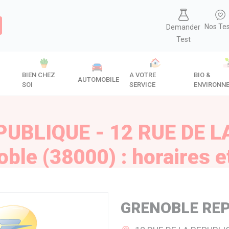
Nos Te
Demander
Test
BIEN CHEZ
A VOTRE
BIO &
AUTOMOBILE
SOI
SERVICE
ENVIRONN
UBLIQUE - 12 RUE DE L
ble (38000) : horaires e
GRENOBLE RE