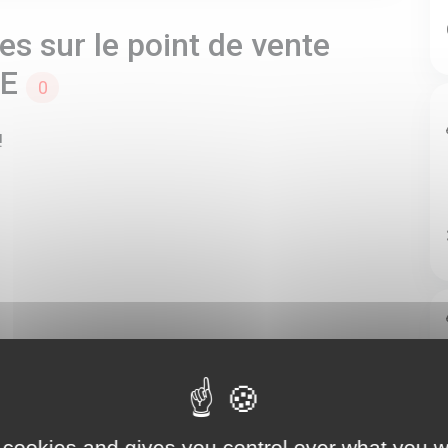
s sur le point de vente
UE
0
!
 cookies and gives you control over what you w