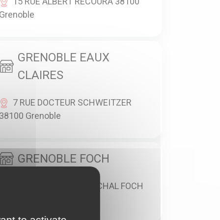
15 RUE ALBERT RECOURA 38100
Grenoble
GRENOBLE EAUX
CLAIRES
7 RUE DOCTEUR SCHWEITZER
38100 Grenoble
GRENOBLE FOCH
61 BOULEVARD MARECHAL FOCH
38100 Grenoble
ant to activate