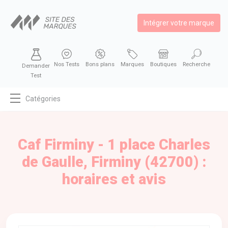
Intégrer votre marque
Nos Tests
Bons plans
Marques
Boutiques
Recherche
Demander
Test
Catégories
MODE
BEAUTÉ
Caf Firminy - 1 place Charles
BIEN MANGER
de Gaulle, Firminy (42700) :
SE DIVERTIR
horaires et avis
HIGH-TECH
BIEN CHEZ SOI
AUTOMOBILE