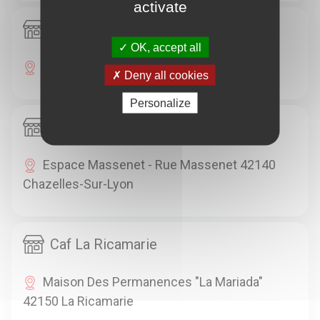
activate
Caf Boën
OK, accept all
16, Route De Lyon 42130 Boën
Deny all cookies
Personalize
Caf Chazelles sur Lyon
Espace Massenet - Rue Massenet 42140
Chazelles-Sur-Lyon
Caf La Ricamarie
Maison Des Permanences "La Mariada"
42150 La Ricamarie