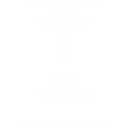
Vous êtes le propriétaire d'une marque ?
Créer une marque
Mettre à jour une fiche marque
Faire tester un produit
Newsletter
Inscription
Informations
Mentions légales
Conditions générales de vente
Politique de confidentialité
sitedesmarques.com© - 2004 - 2026 - Tous droit résevés -