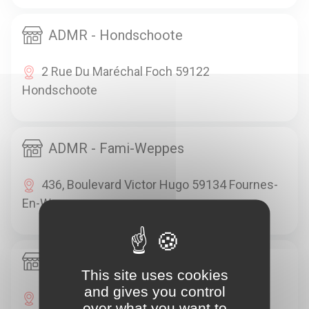
ADMR - Hondschoote
2 Rue Du Maréchal Foch 59122
Hondschoote
ADMR - Fami-Weppes
436, Boulevard Victor Hugo 59134 Fournes-
En-Weppes
ADMR - Watten
This site uses cookies
and gives you control
30 Rue De St Omer 59143 Watten
over what you want to