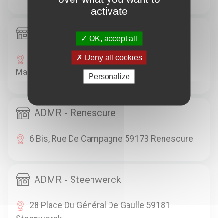
activate
ADMR - Marcoing
OK, accept all
Deny all cookies
1 Place Du Général De Gaulle 59159
Marcoing
Personalize
ADMR - Renescure
6 Bis, Rue De Campagne 59173 Renescure
ADMR - Steenwerck
28 Place Du Général De Gaulle 59181