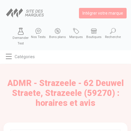
Intégrer votre marque
Nos Tests
Bons plans
Marques
Boutiques
Recherche
Demander
Test
Catégories
MODE
BEAUTÉ
ADMR - Strazeele - 62 Deuwel
BIEN MANGER
Straete, Strazeele (59270) :
SE DIVERTIR
horaires et avis
HIGH-TECH
BIEN CHEZ SOI
AUTOMOBILE