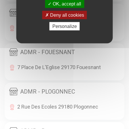
OK, accept all
ADMR - MELGVEN
Deny all cookies
Personalize
4, Place De L'Eglise 29140 Melgven
ADMR - FOUESNANT
7 Place De L'Eglise 29170 Fouesnant
ADMR - PLOGONNEC
2 Rue Des Ecoles 29180 Plogonnec