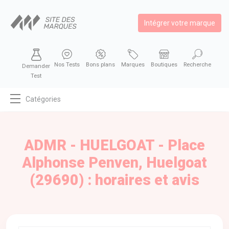
Intégrer votre marque
Nos Tests
Bons plans
Marques
Boutiques
Recherche
Demander
Test
Catégories
MODE
BEAUTÉ
ADMR - HUELGOAT - Place
BIEN MANGER
Alphonse Penven, Huelgoat
SE DIVERTIR
(29690) : horaires et avis
HIGH-TECH
BIEN CHEZ SOI
AUTOMOBILE