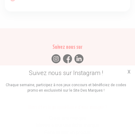
Suivez nous sur
X
Suivez nous sur Instagram !
Trouvez des
Chaque semaine, participez à nos jeux concours et bénéficiez de codes
promo en exclusivité sur le Site Des Marques !
Promos
Marques
Boutiques
Vous êtes le propriétaire d'une marque ?
Créer une marque
Mettre à jour une fiche marque
Faire tester un produit