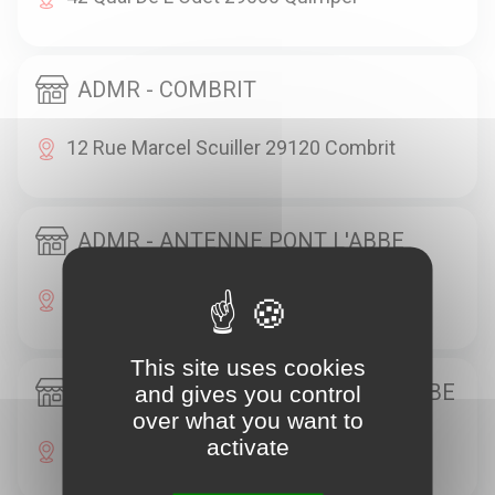
ADMR - COMBRIT
12 Rue Marcel Scuiller 29120 Combrit
ADMR - ANTENNE PONT L'ABBE
7 Rue Jean Jaurès 29120 Pont-L'Abbé
This site uses cookies
ADMR - Centre de Soins PONT L'ABBE
and gives you control
over what you want to
activate
2 Enclos De Kérentrée 29120 Pont-L'Abbé