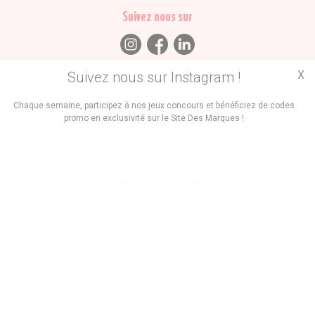
Suivez nous sur
X
Suivez nous sur Instagram !
Trouvez des
Chaque semaine, participez à nos jeux concours et bénéficiez de codes
promo en exclusivité sur le Site Des Marques !
Promos
Marques
Boutiques
Vous êtes le propriétaire d'une marque ?
Créer une marque
Mettre à jour une fiche marque
Faire tester un produit
Newsletter
Inscription