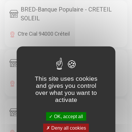
BRED-Banque Populaire - CRETEIL
SOLEIL
Ctre Cial 94000 Créteil
BRED-Banque Populaire - CRETEIL
SUD
This site uses cookies
66, Ave François Mitterand 94000 Créteil
and gives you control
over what you want to
activate
BRED-Banque Populaire - ST MAUR
DES FOSSES HOTEL DE VILLE
OK, accept all
Deny all cookies