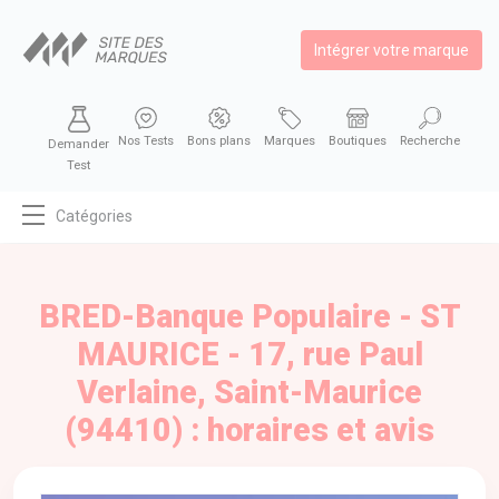
Intégrer votre marque
Nos Tests
Bons plans
Marques
Boutiques
Recherche
Demander
Test
Catégories
MODE
BEAUTÉ
BRED-Banque Populaire - ST
BIEN MANGER
MAURICE - 17, rue Paul
SE DIVERTIR
Verlaine, Saint-Maurice
HIGH-TECH
(94410) : horaires et avis
BIEN CHEZ SOI
AUTOMOBILE