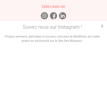
Suivez nous sur
X
Suivez nous sur Instagram !
Trouvez des
Chaque semaine, participez à nos jeux concours et bénéficiez de codes
promo en exclusivité sur le Site Des Marques !
Promos
Marques
Boutiques
Vous êtes le propriétaire d'une marque ?
Créer une marque
Mettre à jour une fiche marque
Faire tester un produit
Newsletter
Inscription