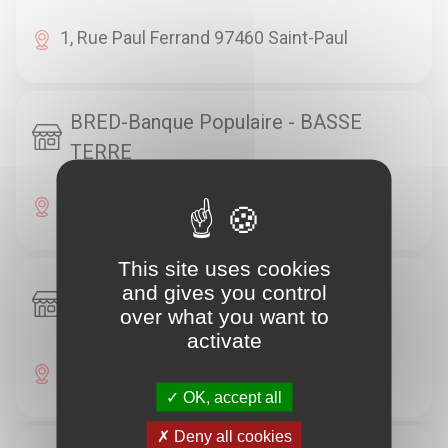
1, Rue Paul Ferrand 97460 Saint-Paul
BRED-Banque Populaire - BASSE
TERRE
Rue Du Docteur Cabre 97100 Basse-Terre
This site uses cookies
BRED-Banque Populaire - LES
and gives you control
over what you want to
ABYMES GRAND CAMP
activate
Ctre Cial 97110 Les Abymes
OK, accept all
Deny all cookies