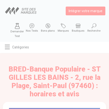
Intégrer votre marque
Nos Tests
Bons plans
Marques
Boutiques
Recherche
Demander
Test
Catégories
MODE
BEAUTÉ
BRED-Banque Populaire - ST
BIEN MANGER
GILLES LES BAINS - 2, rue la
SE DIVERTIR
Plage, Saint-Paul (97460) :
HIGH-TECH
horaires et avis
BIEN CHEZ SOI
AUTOMOBILE