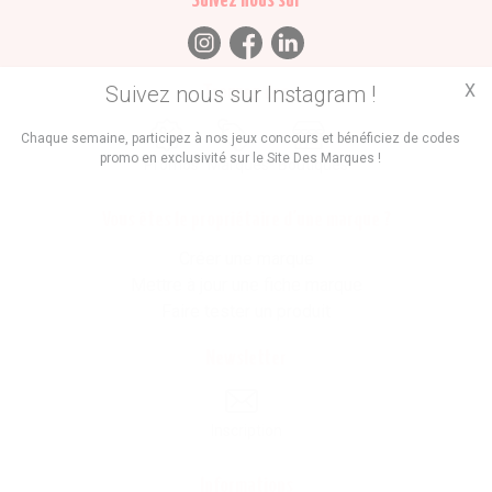
Suivez nous sur
X
Suivez nous sur Instagram !
Trouvez des
Chaque semaine, participez à nos jeux concours et bénéficiez de codes
promo en exclusivité sur le Site Des Marques !
Promos
Marques
Boutiques
Vous êtes le propriétaire d'une marque ?
Créer une marque
Mettre à jour une fiche marque
Faire tester un produit
Newsletter
Inscription
Informations