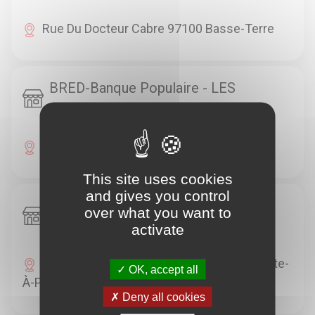
Rue Du Docteur Cabre 97100 Basse-Terre
BRED-Banque Populaire - LES
ABYMES GRAND CAMP
Ctre Cial 97110 Les Abymes
This site uses cookies
and gives you control
BRED-Banque Populaire - POINTE A
over what you want to
PITRE BOISNEUF
activate
10, Rue Achille René Boisneuf 97110 Pointe-
OK, accept all
À-Pitre
Deny all cookies