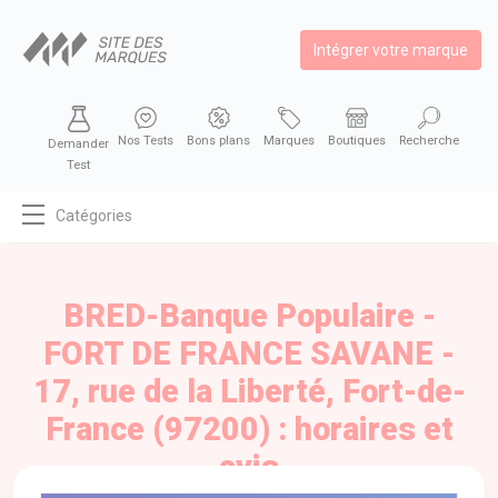
Intégrer votre marque
Nos Tests
Bons plans
Marques
Boutiques
Recherche
Demander
Test
Catégories
MODE
BEAUTÉ
BRED-Banque Populaire -
BIEN MANGER
FORT DE FRANCE SAVANE -
SE DIVERTIR
17, rue de la Liberté, Fort-de-
HIGH-TECH
France (97200) : horaires et
BIEN CHEZ SOI
avis
AUTOMOBILE