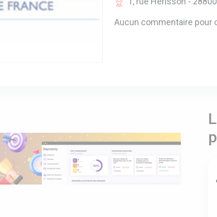
1, rue Hérisson - 28800
Aucun commentaire pour c
L
p