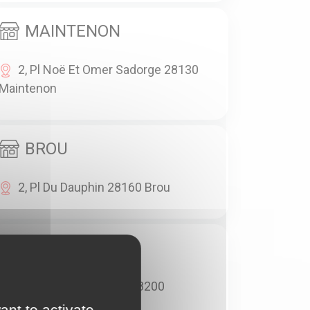
MAINTENON
2, Pl Noë Et Omer Sadorge 28130
Maintenon
BROU
2, Pl Du Dauphin 28160 Brou
CHATEAUDUN
18, Rue Jean Moulin 28200
Châteaudun
ant to activate