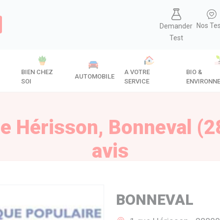
Nos Te
Demander
Test
BIEN CHEZ
A VOTRE
BIO &
AUTOMOBILE
SOI
SERVICE
ENVIRONN
 Hérisson, Bonneval (28
avis
BONNEVAL