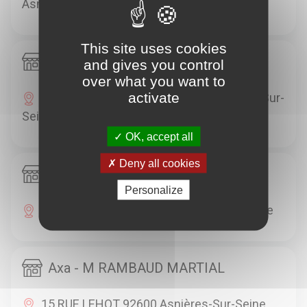
Asnières-Sur-Seine
This site uses cookies
Axa - M OUDET RAPHAEL
and gives you control
over what you want to
activate
44 RUE DE LA SABLIERE 92600 Asnières-Sur-
Seine
OK, accept all
Deny all cookies
Axa - M PIERRE FRANCK
Personalize
8 RUE RAPHAEL 92600 Asnières-Sur-Seine
Axa - M RAMBAUD MARTIAL
15 RUE LEHOT 92600 Asnières-Sur-Seine