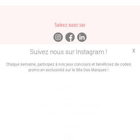
Suivez nous sur
X
Suivez nous sur Instagram !
Trouvez des
Chaque semaine, participez à nos jeux concours et bénéficiez de codes
promo en exclusivité sur le Site Des Marques !
Promos
Marques
Boutiques
Vous êtes le propriétaire d'une marque ?
Créer une marque
Mettre à jour une fiche marque
Faire tester un produit
Newsletter