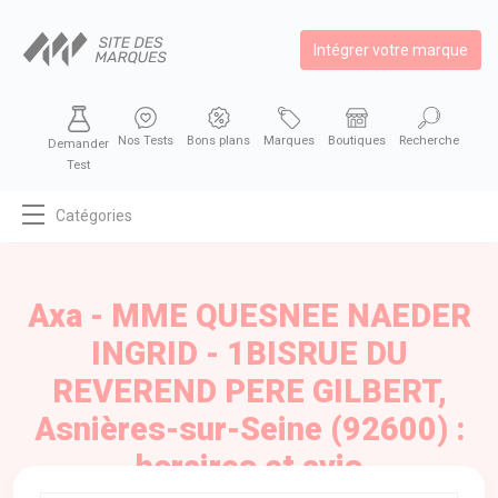
Intégrer votre marque
Nos Tests
Bons plans
Marques
Boutiques
Recherche
Demander
Test
Catégories
MODE
BEAUTÉ
Axa - MME QUESNEE NAEDER
BIEN MANGER
INGRID - 1BISRUE DU
SE DIVERTIR
REVEREND PERE GILBERT,
HIGH-TECH
Asnières-sur-Seine (92600) :
BIEN CHEZ SOI
horaires et avis
AUTOMOBILE