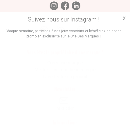
X
Suivez nous sur Instagram !
Trouvez des
Chaque semaine, participez à nos jeux concours et bénéficiez de codes
promo en exclusivité sur le Site Des Marques !
Promos
Marques
Boutiques
Vous êtes le propriétaire d'une marque ?
Créer une marque
Mettre à jour une fiche marque
Faire tester un produit
Newsletter
Inscription
Informations