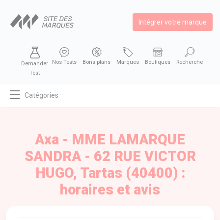
Intégrer votre marque
Nos Tests
Bons plans
Marques
Boutiques
Recherche
Demander
Test
Catégories
MODE
BEAUTÉ
Axa - MME LAMARQUE
BIEN MANGER
SANDRA - 62 RUE VICTOR
SE DIVERTIR
HUGO, Tartas (40400) :
HIGH-TECH
horaires et avis
BIEN CHEZ SOI
AUTOMOBILE