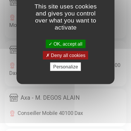
Axa - MME THOMAS CELIA
This site uses cookies
and gives you control
290 AV GEORGES CLEMENCEAU 40000
over what you want to
Mont-De-Marsan
activate
OK, accept all
Axa - H TOUYA & JC GOUSSEBAIRE
Deny all cookies
112 AVENUE GEORGES CLEMENCEAU 40100
Personalize
Dax
Axa - M. DEGOS ALAIN
Conseiller Mobile 40100 Dax