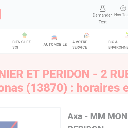
Nos Te
Demander
Test
BIEN CHEZ
A VOTRE
BIO &
AUTOMOBILE
SOI
SERVICE
ENVIRONN
IER ET PERIDON - 2 RU
nas (13870) : horaires e
Axa - MM MON