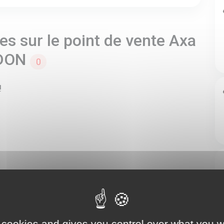
s sur le point de vente Axa
IDON
0
!
 cookies and gives you control over what you w