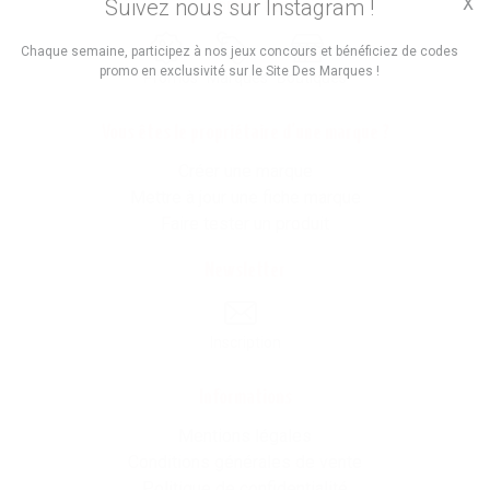
X
Suivez nous sur Instagram !
Trouvez des
Chaque semaine, participez à nos jeux concours et bénéficiez de codes
promo en exclusivité sur le Site Des Marques !
Promos
Marques
Boutiques
Vous êtes le propriétaire d'une marque ?
Créer une marque
Mettre à jour une fiche marque
Faire tester un produit
Newsletter
Inscription
Informations
Mentions légales
Conditions générales de vente
Politique de confidentialité