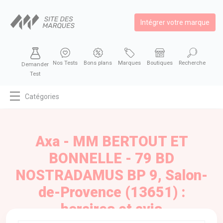
Intégrer votre marque
Nos Tests
Bons plans
Marques
Boutiques
Recherche
Demander
Test
Catégories
MODE
BEAUTÉ
Axa - MM BERTOUT ET
BIEN MANGER
BONNELLE - 79 BD
SE DIVERTIR
NOSTRADAMUS BP 9, Salon-
HIGH-TECH
de-Provence (13651) :
BIEN CHEZ SOI
horaires et avis
AUTOMOBILE