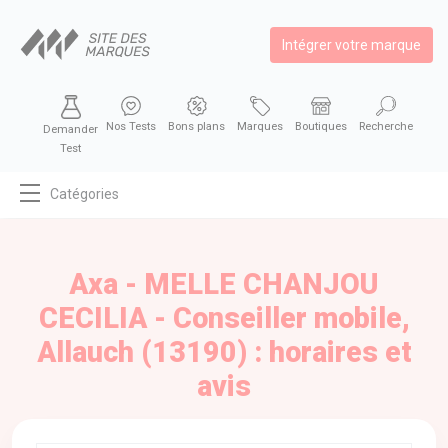
Intégrer votre marque
Nos Tests
Bons plans
Marques
Boutiques
Recherche
Demander
Test
Catégories
MODE
BEAUTÉ
Axa - MELLE CHANJOU
BIEN MANGER
CECILIA - Conseiller mobile,
SE DIVERTIR
Allauch (13190) : horaires et
HIGH-TECH
avis
BIEN CHEZ SOI
AUTOMOBILE