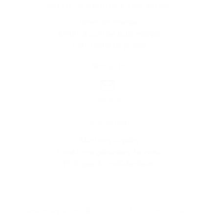
Vous êtes le propriétaire d'une marque ?
Créer une marque
Mettre à jour une fiche marque
Faire tester un produit
Newsletter
Inscription
Informations
Mentions légales
Conditions générales de vente
Politique de confidentialité
sitedesmarques.com© - 2004 - 2026 - Tous droit résevés -