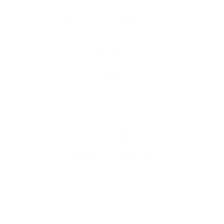
Créer une marque
Mettre à jour une fiche marque
Faire tester un produit
Newsletter
Inscription
Informations
Mentions légales
Conditions générales de vente
Politique de confidentialité
sitedesmarques.com© - 2004 - 2026 - Tous droit résevés -
Partenaires :
Services client pro
|
A6Telecom