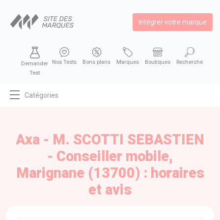
Intégrer votre marque
Nos Tests
Bons plans
Marques
Boutiques
Recherche
Demander
Test
Catégories
MODE
BEAUTÉ
Axa - M. SCOTTI SEBASTIEN
BIEN MANGER
- Conseiller mobile,
SE DIVERTIR
Marignane (13700) : horaires
HIGH-TECH
et avis
BIEN CHEZ SOI
AUTOMOBILE