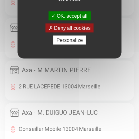
16 RUE CAISSERIE 13002 Marseille
OK, accept all
Axa - SGTA SE MARSEILLE SARL
Deny all cookies
Personalize
40 RUE DE BELLE DE MAI 13003 Marseille
Axa - M MARTIN PIERRE
2 RUE LACEPEDE 13004 Marseille
Axa - M. DUIGUO JEAN-LUC
Conseiller Mobile 13004 Marseille