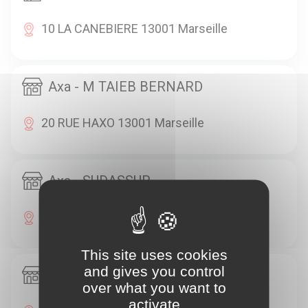
10 LA CANEBIERE 13001 Marseille
Axa - M TAIEB BERNARD
20 RUE HAXO 13001 Marseille
Axa - SUDASSUR
16 RUE BEAUVAU 13001 Marseille
This site uses cookies
and gives you control
Axa - M DELACOUR PHILIPPE
over what you want to
activate