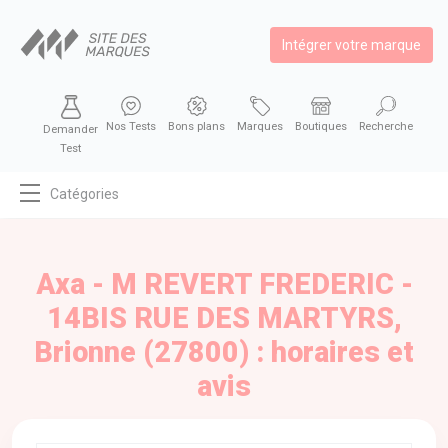
Intégrer votre marque
Nos Tests
Bons plans
Marques
Boutiques
Recherche
Demander
Test
Catégories
MODE
BEAUTÉ
Axa - M REVERT FREDERIC -
BIEN MANGER
14BIS RUE DES MARTYRS,
SE DIVERTIR
Brionne (27800) : horaires et
HIGH-TECH
avis
BIEN CHEZ SOI
AUTOMOBILE