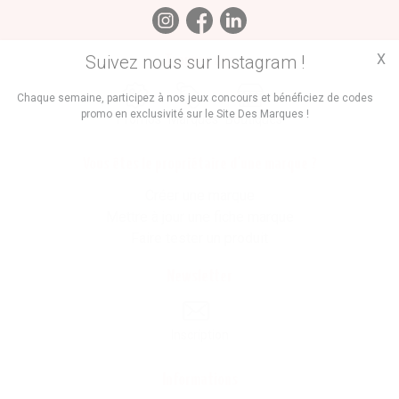
X
Suivez nous sur Instagram !
Trouvez des
Chaque semaine, participez à nos jeux concours et bénéficiez de codes
promo en exclusivité sur le Site Des Marques !
Promos
Marques
Boutiques
Vous êtes le propriétaire d'une marque ?
Créer une marque
Mettre à jour une fiche marque
Faire tester un produit
Newsletter
Inscription
Informations