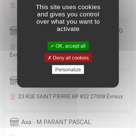
30 RUE DE VERDUN BP 322 27003 Évreux
This site uses cookies
and gives you control
over what you want to
activate
Axa - MME COMBE P ET M COMBE G
OK, accept all
23 RUE SAINT THOMAS BP 812 27008
Évreux
Deny all cookies
Personalize
Axa - MME SENCE MARTINE
23 RUE SAINT PIERRE BP 832 27008 Évreux
Axa - M PARANT PASCAL