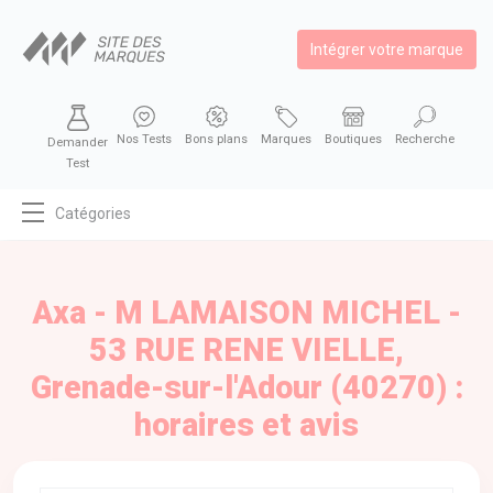
Intégrer votre marque
Nos Tests
Bons plans
Marques
Boutiques
Recherche
Demander
Test
Catégories
MODE
BEAUTÉ
Axa - M LAMAISON MICHEL -
BIEN MANGER
53 RUE RENE VIELLE,
SE DIVERTIR
Grenade-sur-l'Adour (40270) :
HIGH-TECH
horaires et avis
BIEN CHEZ SOI
AUTOMOBILE