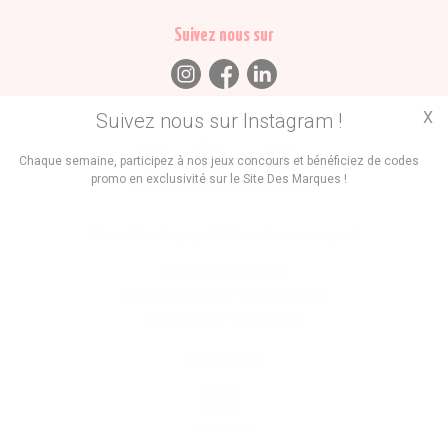
Suivez nous sur
X
Suivez nous sur Instagram !
Trouvez des
Chaque semaine, participez à nos jeux concours et bénéficiez de codes
promo en exclusivité sur le Site Des Marques !
Promos
Marques
Boutiques
Vous êtes le propriétaire d'une marque ?
Créer une marque
Mettre à jour une fiche marque
Faire tester un produit
Newsletter
Inscription