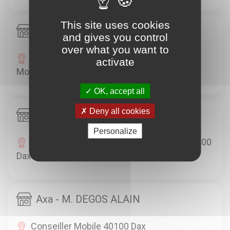
This site uses cookies
Axa - MME THOMAS CELIA
and gives you control
over what you want to
290 AV GEORGES CLEMENCEAU 40000
activate
Mont-De-Marsan
OK, accept all
Deny all cookies
Axa - H TOUYA & JC GOUSSEBAIRE
Personalize
112 AVENUE GEORGES CLEMENCEAU 40100
Dax
Axa - M. DEGOS ALAIN
Conseiller Mobile 40100 Dax