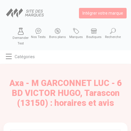
Intégrer votre marque
Nos Tests
Bons plans
Marques
Boutiques
Recherche
Demander
Test
Catégories
MODE
BEAUTÉ
Axa - M GARCONNET LUC - 6
BIEN MANGER
BD VICTOR HUGO, Tarascon
SE DIVERTIR
(13150) : horaires et avis
HIGH-TECH
BIEN CHEZ SOI
AUTOMOBILE