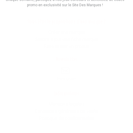
promo en exclusivité sur le Site Des Marques !
Promos
Marques
Boutiques
Vous êtes le propriétaire d'une marque ?
Créer une marque
Mettre à jour une fiche marque
Faire tester un produit
Newsletter
Inscription
Informations
Mentions légales
Conditions générales de vente
Politique de confidentialité