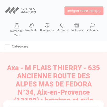
Intégrer votre marque
Nos Tests
Bons plans
Marques
Boutiques
Recherche
Demander
Test
Catégories
MODE
BEAUTÉ
Axa - M FLAIS THIERRY - 635
BIEN MANGER
ANCIENNE ROUTE DES
SE DIVERTIR
ALPES MAS DE FEDORA
HIGH-TECH
N°34, Aix-en-Provence
BIEN CHEZ SOI
(13100) : horaires et avis
AUTOMOBILE