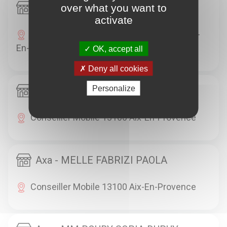
Axa - M TORRES MUNAR JOSEPH
over what you want to
activate
1 AVENUE MARTINAUD DEPLAT 13100 Aix-
En-Provence
OK, accept all
Deny all cookies
Personalize
Axa - M. AMMOUR MATHIEU
Conseiller Mobile 13100 Aix-En-Provence
Axa - MELLE FABRIZI PAOLA
Conseiller Mobile 13100 Aix-En-Provence