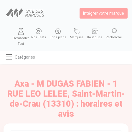
Intégrer votre marque
Nos Tests
Bons plans
Marques
Boutiques
Recherche
Demander
Test
Catégories
MODE
BEAUTÉ
Axa - M DUGAS FABIEN - 1
BIEN MANGER
RUE LEO LELEE, Saint-Martin-
SE DIVERTIR
de-Crau (13310) : horaires et
HIGH-TECH
avis
BIEN CHEZ SOI
AUTOMOBILE