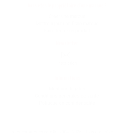
Vous êtes le propriétaire d'une marque ?
Créer une marque
Mettre à jour une fiche marque
Faire tester un produit
Newsletter
Inscription
Informations
Mentions légales
Conditions générales de vente
Politique de confidentialité
sitedesmarques.com© - 2004 - 2026 - Tous droit résevés -