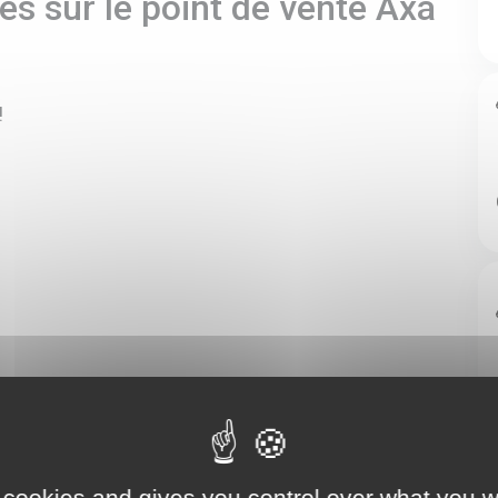
s sur le point de vente Axa
!
 cookies and gives you control over what you w