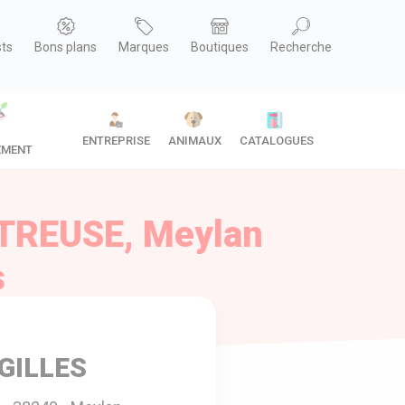
sts
Bons plans
Marques
Boutiques
Recherche
ENTREPRISE
ANIMAUX
CATALOGUES
EMENT
RTREUSE, Meylan
s
 GILLES