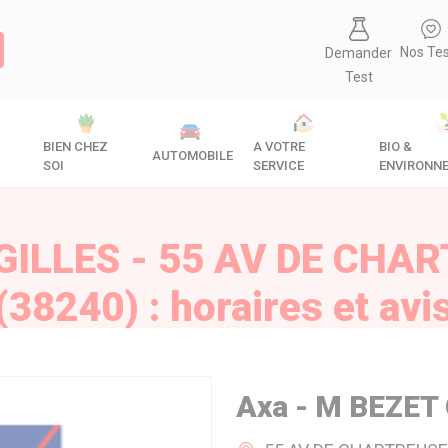
Nos Te
Demander
Test
BIEN CHEZ
A VOTRE
BIO &
AUTOMOBILE
SOI
SERVICE
ENVIRONN
GILLES - 55 AV DE CHA
(38240) : horaires et avi
Axa - M BEZET