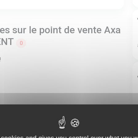
s sur le point de vente Axa
ENT
0
!
 cookies and gives you control over what you w