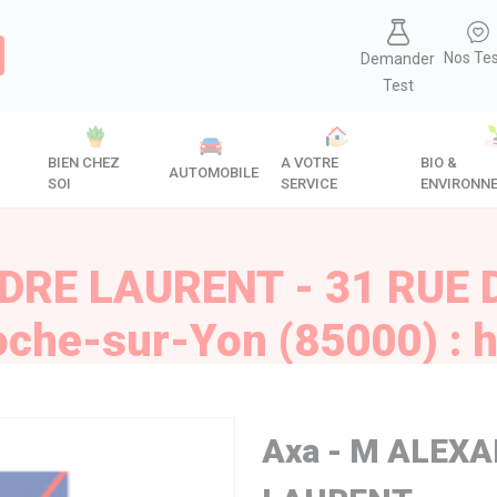
Nos Te
Demander
Test
BIEN CHEZ
A VOTRE
BIO &
AUTOMOBILE
SOI
SERVICE
ENVIRONN
DRE LAURENT - 31 RUE 
che-sur-Yon (85000) : ho
Axa - M ALEX