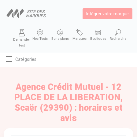
Intégrer votre marque
Nos Tests
Bons plans
Marques
Boutiques
Recherche
Demander
Test
Catégories
MODE
BEAUTÉ
Agence Crédit Mutuel - 12
BIEN MANGER
PLACE DE LA LIBERATION,
SE DIVERTIR
Scaër (29390) : horaires et
HIGH-TECH
avis
BIEN CHEZ SOI
AUTOMOBILE