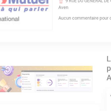
9 RUE DU GENERAL DE G
Aven
Aucun commentaire pour c
L
p
A