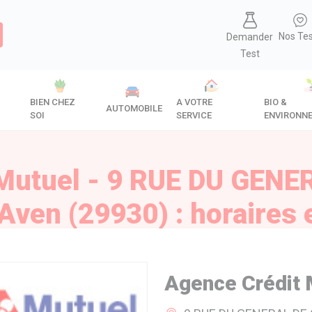
Nos Te
Demander
Test
BIEN CHEZ
A VOTRE
BIO &
AUTOMOBILE
SOI
SERVICE
ENVIRONN
 Mutuel - 9 RUE DU GENE
Aven (29930) : horaires e
Agence Crédit 