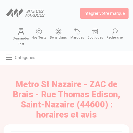
Intégrer votre marque
Nos Tests
Bons plans
Marques
Boutiques
Recherche
Demander
Test
Catégories
MODE
BEAUTÉ
Metro St Nazaire - ZAC de
BIEN MANGER
Brais - Rue Thomas Edison,
SE DIVERTIR
Saint-Nazaire (44600) :
HIGH-TECH
horaires et avis
BIEN CHEZ SOI
AUTOMOBILE