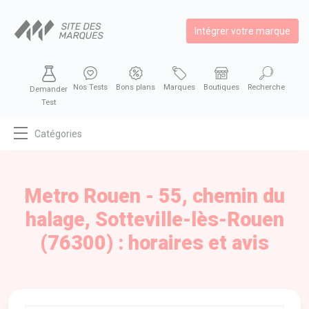
Intégrer votre marque
Nos Tests
Bons plans
Marques
Boutiques
Recherche
Demander
Test
Catégories
MODE
BEAUTÉ
Metro Rouen - 55, chemin du
BIEN MANGER
halage, Sotteville-lès-Rouen
SE DIVERTIR
(76300) : horaires et avis
HIGH-TECH
BIEN CHEZ SOI
AUTOMOBILE