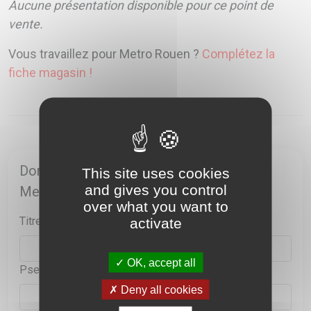
Aucune présentation disponible pour ce point de
vente.
Vous travaillez pour Metro Rouen ?
Complétez la
fiche magasin !
Donnez votre avis sur le point de vente
This site uses cookies
and gives you control
Metro Rouen
over what you want to
Titre*
activate
OK, accept all
Pseudo*
Deny all cookies