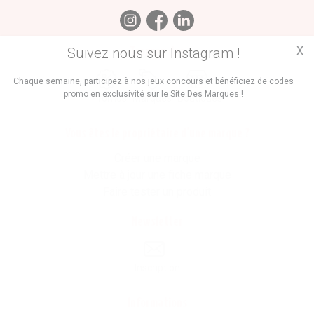
X
Suivez nous sur Instagram !
Trouvez des
Chaque semaine, participez à nos jeux concours et bénéficiez de codes
promo en exclusivité sur le Site Des Marques !
Promos
Marques
Boutiques
Vous êtes le propriétaire d'une marque ?
Créer une marque
Mettre à jour une fiche marque
Faire tester un produit
Newsletter
Inscription
Informations