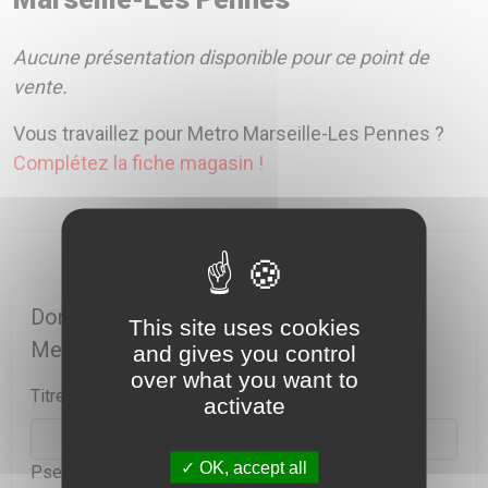
Aucune présentation disponible pour ce point de
vente.
Vous travaillez pour Metro Marseille-Les Pennes ?
Complétez la fiche magasin !
Donnez votre avis sur le point de vente
This site uses cookies
Metro Marseille-Les Pennes
and gives you control
over what you want to
Titre*
activate
OK, accept all
Pseudo*