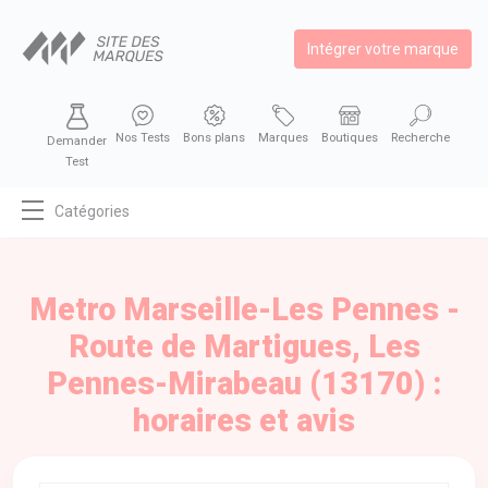
Intégrer votre marque
Nos Tests
Bons plans
Marques
Boutiques
Recherche
Demander
Test
Catégories
MODE
BEAUTÉ
Metro Marseille-Les Pennes -
BIEN MANGER
Route de Martigues, Les
SE DIVERTIR
Pennes-Mirabeau (13170) :
HIGH-TECH
horaires et avis
BIEN CHEZ SOI
AUTOMOBILE