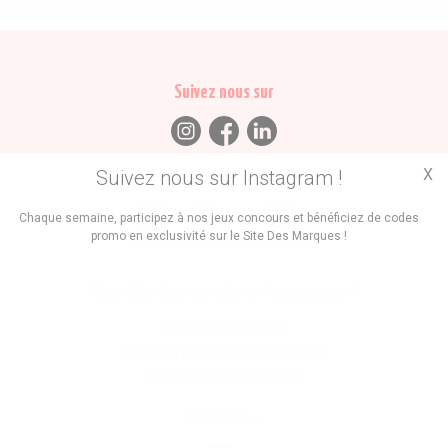
Suivez nous sur
X
Suivez nous sur Instagram !
Trouvez des
Chaque semaine, participez à nos jeux concours et bénéficiez de codes
promo en exclusivité sur le Site Des Marques !
Promos
Marques
Boutiques
Vous êtes le propriétaire d'une marque ?
Créer une marque
Mettre à jour une fiche marque
Faire tester un produit
Newsletter