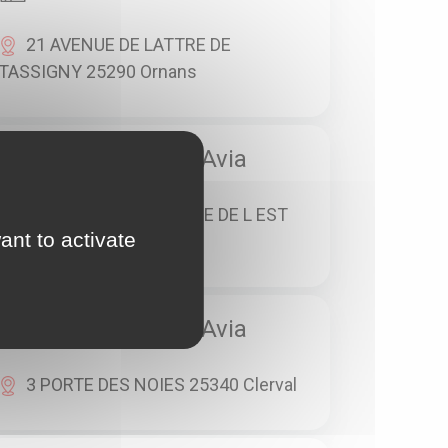
21 AVENUE DE LATTRE DE
TASSIGNY 25290 Ornans
Station service Avia
18 AVENUE DE L ARMEE DE L EST
ant to activate
25300 Pontarlier
Station service Avia
3 PORTE DES NOIES 25340 Clerval