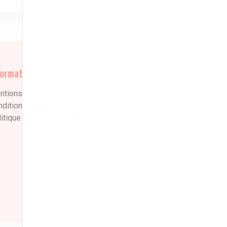
formations
ntions légales
nditions générales de vente
itique de confidentialité