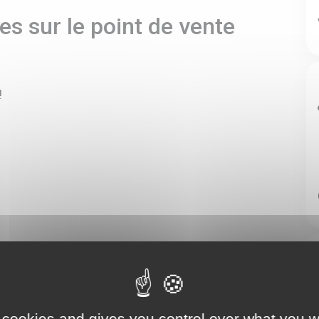
s sur le point de vente
!
 cookies and gives you control over what you w