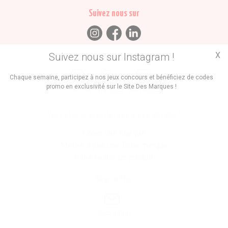
Suivez nous sur
X
Suivez nous sur Instagram !
Trouvez des
Chaque semaine, participez à nos jeux concours et bénéficiez de codes
promo en exclusivité sur le Site Des Marques !
Promos
Marques
Boutiques
Vous êtes le propriétaire d'une marque ?
Créer une marque
Mettre à jour une fiche marque
Faire tester un produit
Newsletter
Inscription