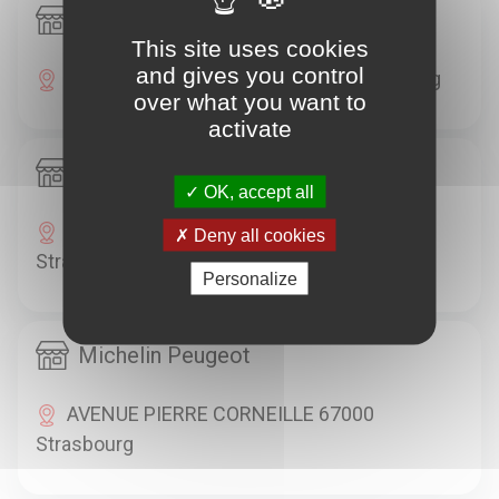
Michelin Citroën - GARAGE LEBLOIS
This site uses cookies
and gives you control
26 BOULEVARD LEBLOIS 67000 Strasbourg
over what you want to
activate
Michelin Motrio - STAND 67
OK, accept all
177 ROUTE DE LA WANTZENAU 67000
Deny all cookies
Strasbourg
Personalize
Michelin Peugeot
AVENUE PIERRE CORNEILLE 67000
Strasbourg