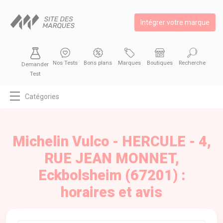
Intégrer votre marque
Nos Tests
Bons plans
Marques
Boutiques
Recherche
Demander
Test
Catégories
MODE
BEAUTÉ
Michelin Vulco - HERCULE - 4,
BIEN MANGER
RUE JEAN MONNET,
SE DIVERTIR
Eckbolsheim (67201) :
HIGH-TECH
horaires et avis
BIEN CHEZ SOI
AUTOMOBILE