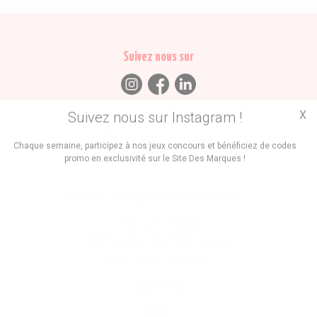
Suivez nous sur
X
Suivez nous sur Instagram !
Trouvez des
Chaque semaine, participez à nos jeux concours et bénéficiez de codes
promo en exclusivité sur le Site Des Marques !
Promos
Marques
Boutiques
Vous êtes le propriétaire d'une marque ?
Créer une marque
Mettre à jour une fiche marque
Faire tester un produit
Newsletter