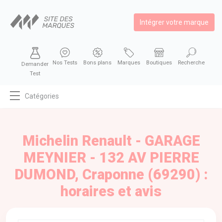
Intégrer votre marque
Nos Tests
Bons plans
Marques
Boutiques
Recherche
Demander
Test
Catégories
MODE
BEAUTÉ
Michelin Renault - GARAGE
BIEN MANGER
MEYNIER - 132 AV PIERRE
SE DIVERTIR
DUMOND, Craponne (69290) :
HIGH-TECH
horaires et avis
BIEN CHEZ SOI
AUTOMOBILE