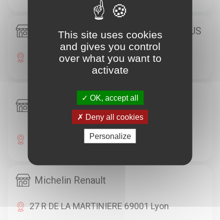
Michelin Siligom - CRAPONNE PNEUS
This site uses cookies
and gives you control
77, VOIE ROMAINE 69290 Craponne
over what you want to
activate
Michelin Citroën - GARAGE
OK, accept all
SATHONAY SARL
Deny all cookies
Personalize
2/4/6 RUE DE SAVY 69001 Lyon
Michelin Renault
27 R DE LA MARTINIERE 69001 Lyon