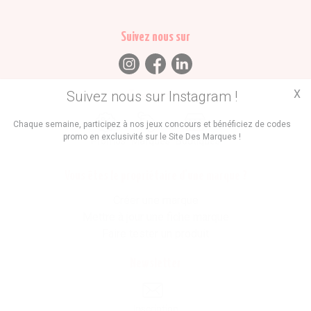
Suivez nous sur
X
Suivez nous sur Instagram !
Trouvez des
Chaque semaine, participez à nos jeux concours et bénéficiez de codes
promo en exclusivité sur le Site Des Marques !
Promos
Marques
Boutiques
Vous êtes le propriétaire d'une marque ?
Créer une marque
Mettre à jour une fiche marque
Faire tester un produit
Newsletter
Inscription