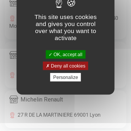
Michelin Renault
This site uses cookies
649 R CAPITAINE FRANCOIS GARBIT 69440
and gives you control
Mornant
over what you want to
activate
Michelin Citroën - GARAGE
OK, accept all
SATHONAY SARL
Deny all cookies
2/4/6 RUE DE SAVY 69001 Lyon
Personalize
Michelin Renault
27 R DE LA MARTINIERE 69001 Lyon