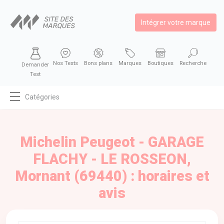
Intégrer votre marque
Nos Tests
Bons plans
Marques
Boutiques
Recherche
Demander
Test
Catégories
MODE
BEAUTÉ
Michelin Peugeot - GARAGE
BIEN MANGER
FLACHY - LE ROSSEON,
SE DIVERTIR
Mornant (69440) : horaires et
HIGH-TECH
avis
BIEN CHEZ SOI
AUTOMOBILE