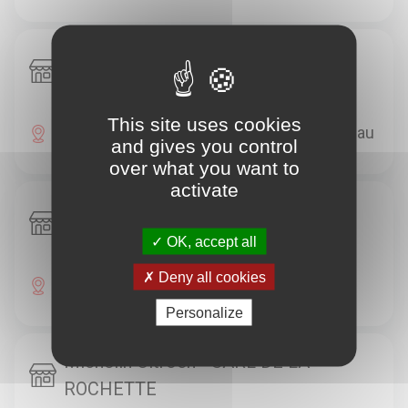
Michelin Ford - FRANCOIS 1ER
AUTOMOBILES
This site uses cookies
ZA - RUE DE LA BERNACHE 77210 Samoreau
and gives you control
over what you want to
activate
Michelin Renault - GARAGE DU
CENTRE
OK, accept all
Deny all cookies
ZONE D'ACTIVITES 77210 Samoreau
Personalize
Michelin Citroën - SARL DE LA
ROCHETTE