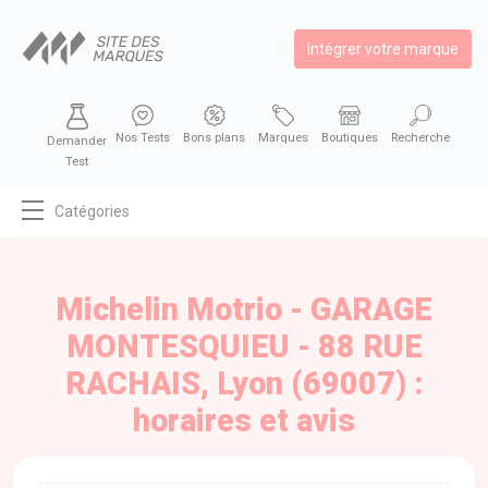
Intégrer votre marque
Nos Tests
Bons plans
Marques
Boutiques
Recherche
Demander
Test
Catégories
MODE
BEAUTÉ
Michelin Motrio - GARAGE
BIEN MANGER
MONTESQUIEU - 88 RUE
SE DIVERTIR
RACHAIS, Lyon (69007) :
HIGH-TECH
horaires et avis
BIEN CHEZ SOI
AUTOMOBILE