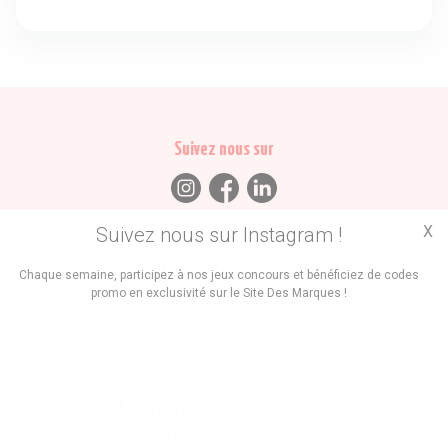
Suivez nous sur
X
Suivez nous sur Instagram !
Trouvez des
Chaque semaine, participez à nos jeux concours et bénéficiez de codes
promo en exclusivité sur le Site Des Marques !
Promos
Marques
Boutiques
Vous êtes le propriétaire d'une marque ?
Créer une marque
Mettre à jour une fiche marque
Faire tester un produit