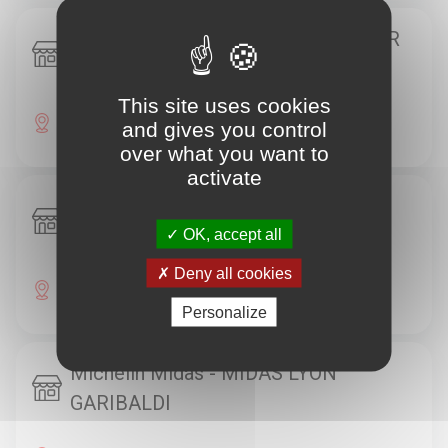
Michelin Euromaster - EUROMASTER
LYON GERLAND
This site uses cookies
153 RUE MARCEL MERIEUX 69007 Lyon
and gives you control
over what you want to
activate
Michelin Ford - GALLIENI
AUTOMOBILES
OK, accept all
Deny all cookies
47 AVENUE BERTHELOT 69007 Lyon
Personalize
Michelin Midas - MIDAS LYON
GARIBALDI