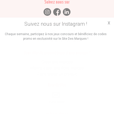
Suivez nous sur
X
Suivez nous sur Instagram !
Trouvez des
Chaque semaine, participez à nos jeux concours et bénéficiez de codes
promo en exclusivité sur le Site Des Marques !
Promos
Marques
Boutiques
Vous êtes le propriétaire d'une marque ?
Créer une marque
Mettre à jour une fiche marque
Faire tester un produit
Newsletter
Inscription