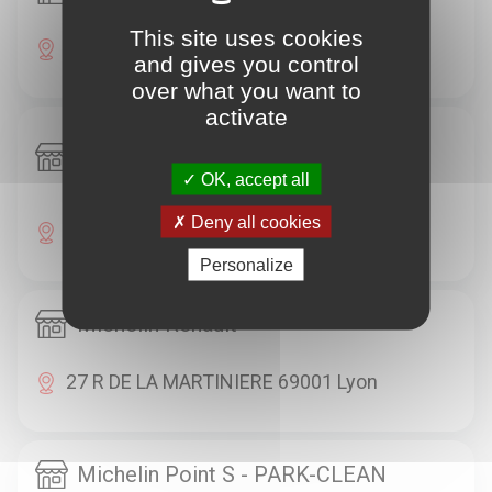
This site uses cookies
198 RN NATIONALE 433 69730 Genay
and gives you control
over what you want to
activate
Michelin Citroën - GARAGE
SATHONAY SARL
OK, accept all
Deny all cookies
2/4/6 RUE DE SAVY 69001 Lyon
Personalize
Michelin Renault
27 R DE LA MARTINIERE 69001 Lyon
Michelin Point S - PARK-CLEAN