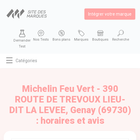
Intégrer votre marque
Nos Tests
Bons plans
Marques
Boutiques
Recherche
Demander
Test
Catégories
MODE
BEAUTÉ
Michelin Feu Vert - 390
BIEN MANGER
ROUTE DE TREVOUX LIEU-
SE DIVERTIR
DIT LA LEVEE, Genay (69730)
HIGH-TECH
: horaires et avis
BIEN CHEZ SOI
AUTOMOBILE