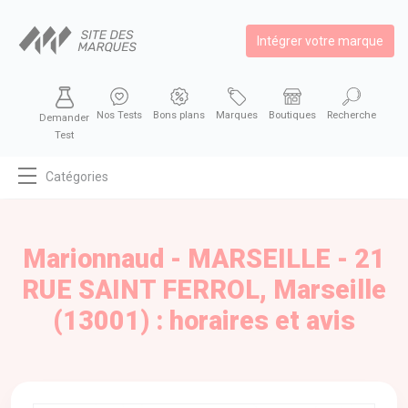
Intégrer votre marque
Nos Tests
Bons plans
Marques
Boutiques
Recherche
Demander
Test
Catégories
MODE
BEAUTÉ
Marionnaud - MARSEILLE - 21
BIEN MANGER
RUE SAINT FERROL, Marseille
SE DIVERTIR
(13001) : horaires et avis
HIGH-TECH
BIEN CHEZ SOI
AUTOMOBILE