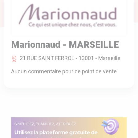
A VOTRE SERVICE
BIO & ENVIRONNEMENT
ENTREPRISE
ANIMAUX
Marionnaud - MARSEILLE
CATALOGUES
21 RUE SAINT FERROL - 13001 - Marseille
Aucun commentaire pour ce point de vente