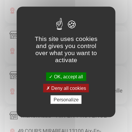
85 RUE DE PARADIS 13006 Marseille
Marionnaud - MARSEILLE
This site uses cookies
and gives you control
ROUTE DE LA SABLIERE 13011 Marseille
over what you want to
activate
Marionnaud - MARSEILLE
OK, accept all
Deny all cookies
81 AVENUE WILLIAM BOOTH 13012 Marseille
Personalize
Marionnaud - AIX EN PROVENCE
49 COURS MIRABEAU 13100 Aix-En-