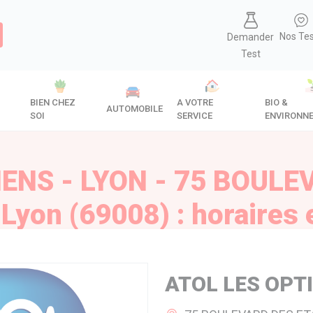
Nos Te
Demander
Test
BIEN CHEZ
A VOTRE
BIO &
AUTOMOBILE
SOI
SERVICE
ENVIRONN
IENS - LYON - 75 BOULE
Lyon (69008) : horaires 
ATOL LES OPTI