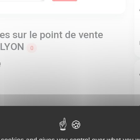
s sur le point de vente
- LYON
0
!
 cookies and gives you control over what you w