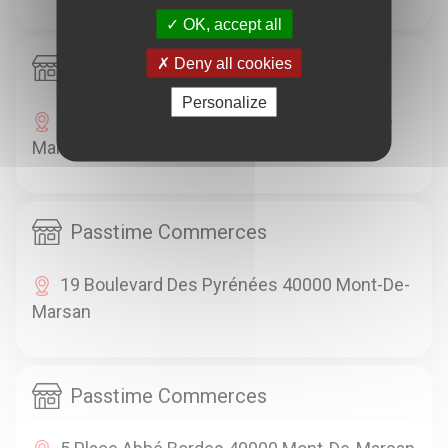
OK, accept all
Deny all cookies
Passtime Commerces
Personalize
31 Place Joseph Pancaut 40000 Mont-De-
Marsan
Passtime Commerces
19 Boulevard Des Pyrénées 40000 Mont-De-
Marsan
Passtime Commerces