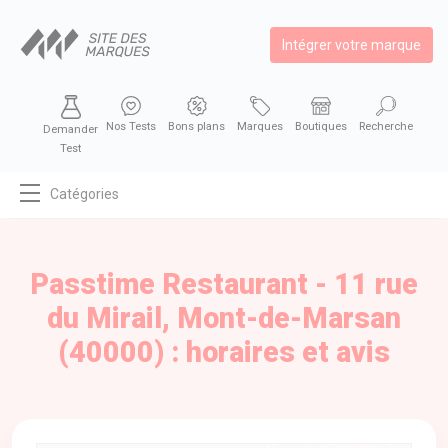
Intégrer votre marque
Nos Tests
Bons plans
Marques
Boutiques
Recherche
Demander
Test
Catégories
MODE
BEAUTÉ
Passtime Restaurant - 11 rue
BIEN MANGER
du Mirail, Mont-de-Marsan
SE DIVERTIR
(40000) : horaires et avis
HIGH-TECH
BIEN CHEZ SOI
AUTOMOBILE