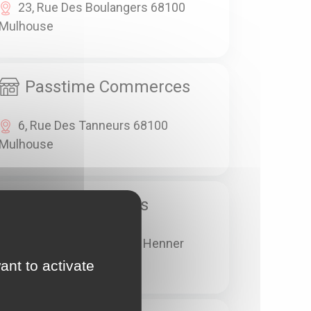
23, Rue Des Boulangers 68100
Mulhouse
Passtime Commerces
6, Rue Des Tanneurs 68100
Mulhouse
Passtime Loisirs
14, Rue Jean-Jacques Henner
68100 Mulhouse
ant to activate