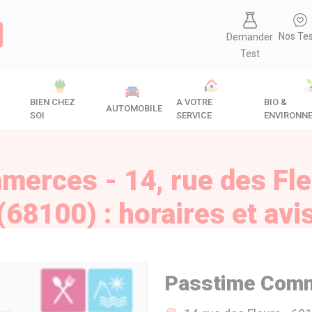
Nos Te
Demander
Test
BIEN CHEZ
A VOTRE
BIO &
AUTOMOBILE
SOI
SERVICE
ENVIRONN
erces - 14, rue des Fl
(68100) : horaires et avi
Passtime Com