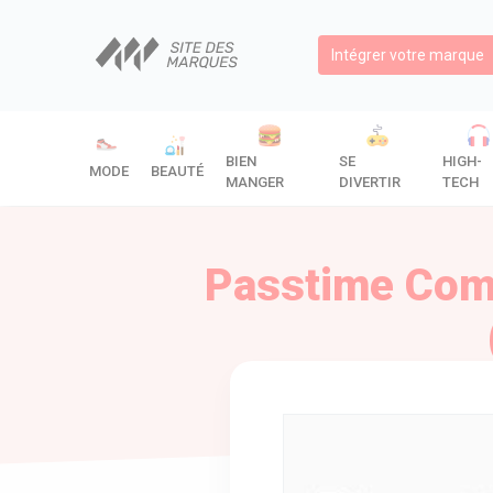
Intégrer votre marque
BIEN
SE
HIGH-
MODE
BEAUTÉ
MANGER
DIVERTIR
TECH
Passtime Comm