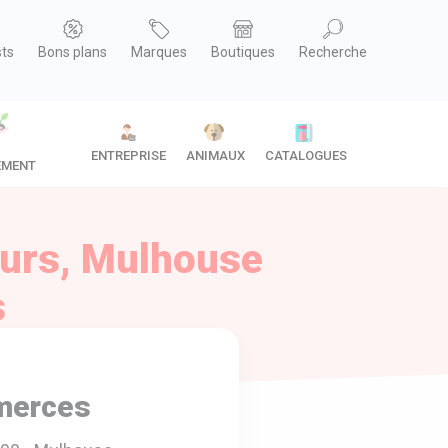
sts
Bons plans
Marques
Boutiques
Recherche
ENTREPRISE
ANIMAUX
CATALOGUES
EMENT
eurs, Mulhouse
s
merces