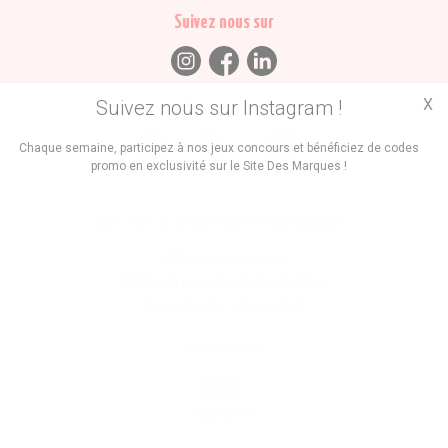
Suivez nous sur
X
Suivez nous sur Instagram !
Trouvez des
Chaque semaine, participez à nos jeux concours et bénéficiez de codes
promo en exclusivité sur le Site Des Marques !
Promos
Marques
Boutiques
Vous êtes le propriétaire d'une marque ?
Créer une marque
Mettre à jour une fiche marque
Faire tester un produit
Newsletter
Inscription