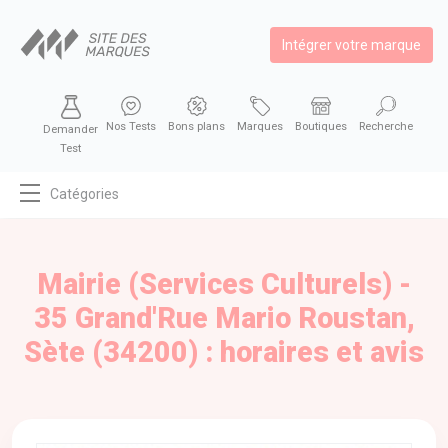
Intégrer votre marque
Nos Tests
Bons plans
Marques
Boutiques
Recherche
Demander
Test
Catégories
MODE
BEAUTÉ
Mairie (Services Culturels) -
BIEN MANGER
35 Grand'Rue Mario Roustan,
SE DIVERTIR
Sète (34200) : horaires et avis
HIGH-TECH
BIEN CHEZ SOI
AUTOMOBILE