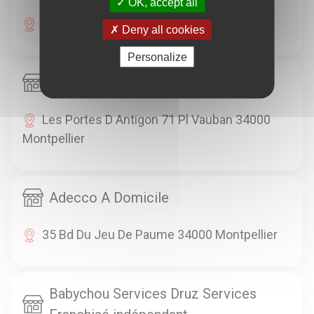
OK, accept all
26 R Henri René 34000 Montpellier
Deny all cookies
Personalize
Action Musique Opéra Junior
Les Portes D Antigon 71 Pl Vauban 34000
Montpellier
Adecco A Domicile
35 Bd Du Jeu De Paume 34000 Montpellier
Babychou Services Druz Services