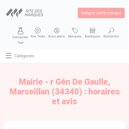
Intégrer votre marque
Nos Tests
Bons plans
Marques
Boutiques
Recherche
Demander
Test
Catégories
MODE
BEAUTÉ
Mairie - r Gén De Gaulle,
BIEN MANGER
Marseillan (34340) : horaires
SE DIVERTIR
et avis
HIGH-TECH
BIEN CHEZ SOI
AUTOMOBILE