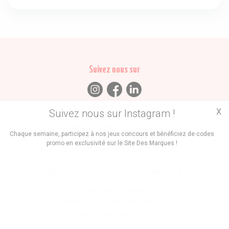
Suivez nous sur
X
Suivez nous sur Instagram !
Trouvez des
Chaque semaine, participez à nos jeux concours et bénéficiez de codes
promo en exclusivité sur le Site Des Marques !
Promos
Marques
Boutiques
Vous êtes le propriétaire d'une marque ?
Créer une marque
Mettre à jour une fiche marque
Faire tester un produit