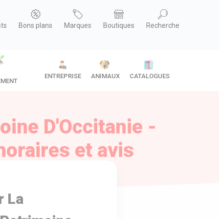
sts
Bons plans
Marques
Boutiques
Recherche
ENTREPRISE
ANIMAUX
CATALOGUES
EMENT
ine D'Occitanie -
horaires et avis
r La