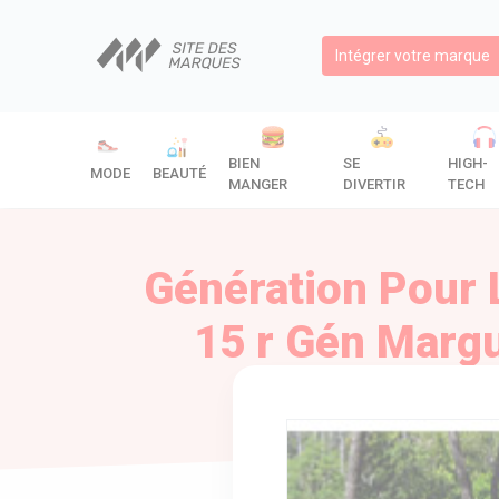
Intégrer votre marque
BIEN
SE
HIGH-
MODE
BEAUTÉ
MANGER
DIVERTIR
TECH
Génération Pour 
15 r Gén Margue