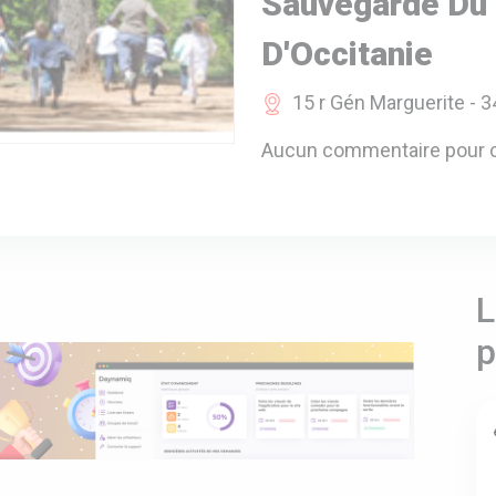
Sauvegarde Du 
D'Occitanie
15 r Gén Marguerite - 3
Aucun commentaire pour c
L
p