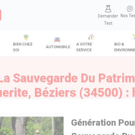
Nos Te
Demander
Test
BIEN CHEZ
A VOTRE
BIO &
AUTOMOBILE
SOI
SERVICE
ENVIRONN
La Sauvegarde Du Patrimo
rite, Béziers (34500) : 
Génération Pou