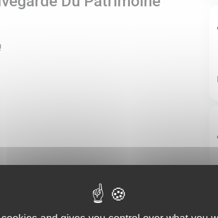
uvegarde Du Patrimoine
!
 cookies and gives you control over what you w