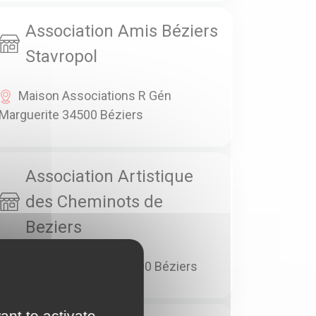
Association Amis Béziers
Stavropol
Maison Associations R Gén
Marguerite 34500 Béziers
Association Artistique
des Cheminots de
Beziers
28 Bis Bd Verdun 34500 Béziers
ant to activate