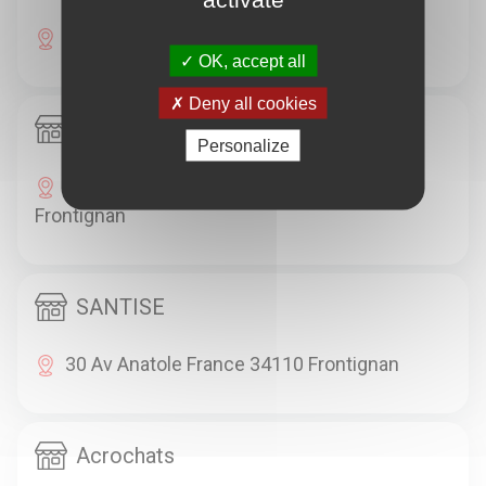
Pl Hôtel De Ville 34110 Frontignan
OK, accept all
Deny all cookies
Pour Une Vie
Personalize
Ld La Peyrade 6 Imp Dattiers 34110
Frontignan
SANTISE
30 Av Anatole France 34110 Frontignan
Acrochats