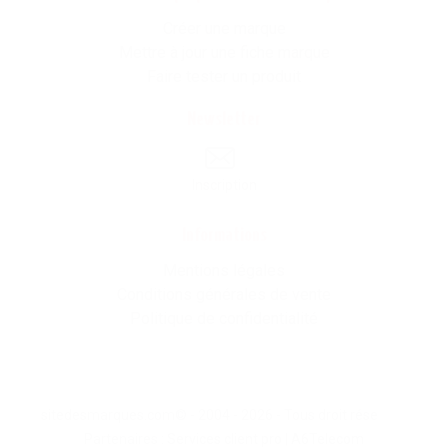
Créer une marque
Mettre à jour une fiche marque
Faire tester un produit
Newsletter
Inscription
Informations
Mentions légales
Conditions générales de vente
Politique de confidentialité
sitedesmarques.com© - 2004 - 2026 - Tous droit résevés -
Partenaires :
Services client pro
|
A6Telecom