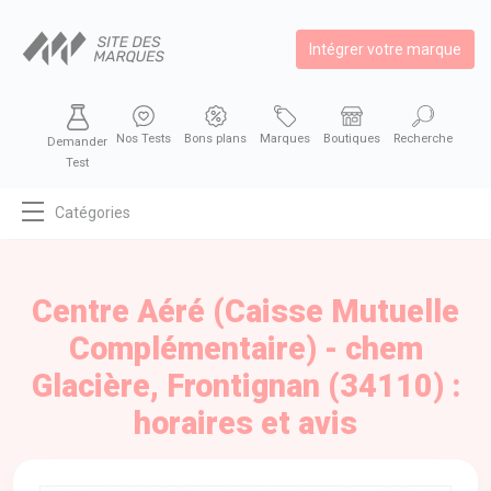
Intégrer votre marque
Nos Tests
Bons plans
Marques
Boutiques
Recherche
Demander
Test
Catégories
MODE
BEAUTÉ
Centre Aéré (Caisse Mutuelle
BIEN MANGER
Complémentaire) - chem
SE DIVERTIR
Glacière, Frontignan (34110) :
HIGH-TECH
horaires et avis
BIEN CHEZ SOI
AUTOMOBILE