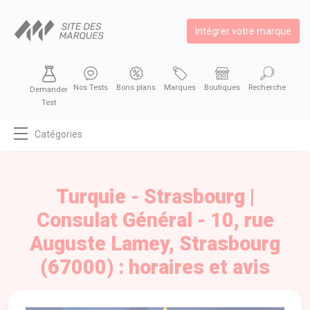
Intégrer votre marque
Nos Tests
Bons plans
Marques
Boutiques
Recherche
Demander
Test
Catégories
MODE
BEAUTÉ
Turquie - Strasbourg |
BIEN MANGER
Consulat Général - 10, rue
SE DIVERTIR
Auguste Lamey, Strasbourg
HIGH-TECH
(67000) : horaires et avis
BIEN CHEZ SOI
AUTOMOBILE