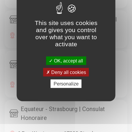
Chine - Strasbourg | Consulat général
This site uses cookies
and gives you control
35, Rue Bautain 67000 Strasbourg
over what you want to
activate
Danemark - Strasbourg | Consulat
OK, accept all
Honoraire
Deny all cookies
17, Route De Paris 67000 Strasbourg
Personalize
Equateur - Strasbourg | Consulat
Honoraire