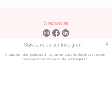
Suivez nous sur
X
Suivez nous sur Instagram !
Trouvez des
Chaque semaine, participez à nos jeux concours et bénéficiez de codes
promo en exclusivité sur le Site Des Marques !
Promos
Marques
Boutiques
Vous êtes le propriétaire d'une marque ?
Créer une marque
Mettre à jour une fiche marque
Faire tester un produit
Newsletter