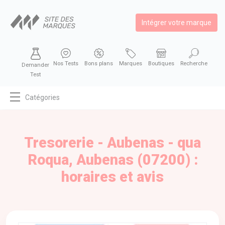
Intégrer votre marque
Nos Tests
Bons plans
Marques
Boutiques
Recherche
Demander
Test
Catégories
MODE
BEAUTÉ
Tresorerie - Aubenas - qua
BIEN MANGER
Roqua, Aubenas (07200) :
SE DIVERTIR
horaires et avis
HIGH-TECH
BIEN CHEZ SOI
AUTOMOBILE