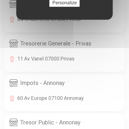
Personalize
Tresorerie Generale - Privas
Bd Chaumette 07000 Privas
Tresorerie Generale - Privas
11 Av Vanel 07000 Privas
Impots - Annonay
60 Av Europe 07100 Annonay
Tresor Public - Annonay