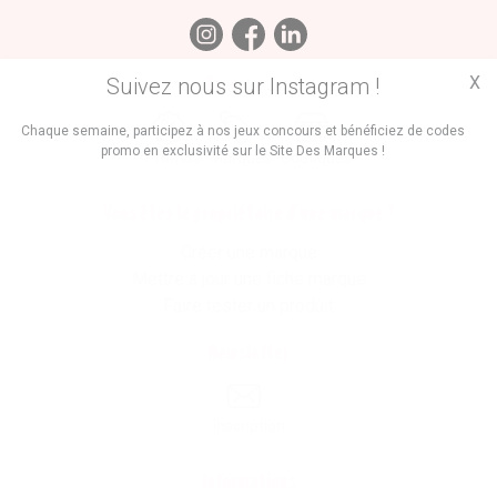
X
Suivez nous sur Instagram !
Trouvez des
Chaque semaine, participez à nos jeux concours et bénéficiez de codes
promo en exclusivité sur le Site Des Marques !
Promos
Marques
Boutiques
Vous êtes le propriétaire d'une marque ?
Créer une marque
Mettre à jour une fiche marque
Faire tester un produit
Newsletter
Inscription
Informations