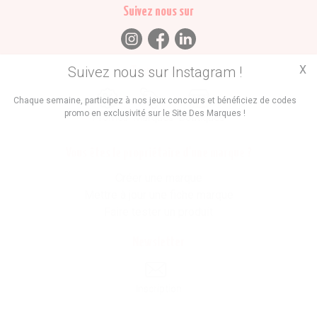
Suivez nous sur
X
Suivez nous sur Instagram !
Trouvez des
Chaque semaine, participez à nos jeux concours et bénéficiez de codes
promo en exclusivité sur le Site Des Marques !
Promos
Marques
Boutiques
Vous êtes le propriétaire d'une marque ?
Créer une marque
Mettre à jour une fiche marque
Faire tester un produit
Newsletter
Inscription