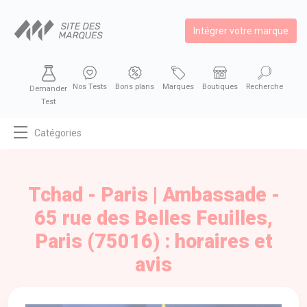
Intégrer votre marque
Nos Tests
Bons plans
Marques
Boutiques
Recherche
Demander
Test
Catégories
MODE
BEAUTÉ
Tchad - Paris | Ambassade -
BIEN MANGER
65 rue des Belles Feuilles,
SE DIVERTIR
Paris (75016) : horaires et
HIGH-TECH
avis
BIEN CHEZ SOI
AUTOMOBILE